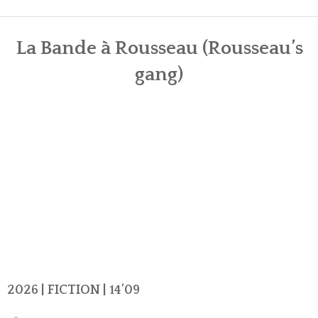
AUTEUR⬩RÉALISATEUR
La Bande à Rousseau (Rousseau’s
MONTEUR BANDES-ANNONCES
gang)
CONTACT
2026 | FICTION | 14’09