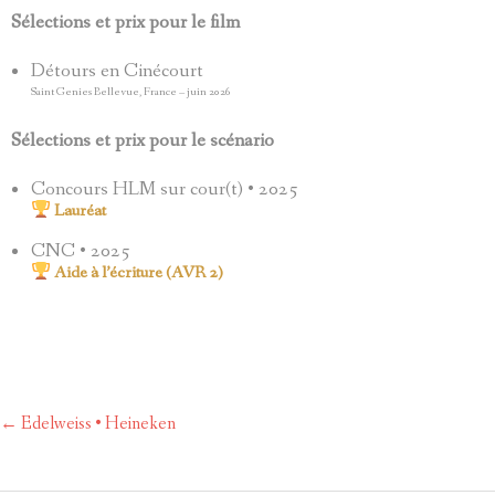
Sélections et prix pour le film
Détours en Cinécourt
Saint Genies Bellevue, France – juin 2026
Sélections et prix pour le scénario
Concours HLM sur cour(t) • 2025
Lauréat
CNC • 2025
Aide à l’écriture (AVR 2)
Post
←
Edelweiss • Heineken
navigation