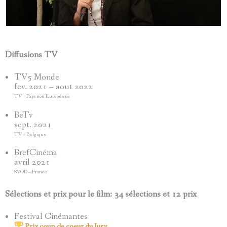
Diffusions TV
TV5 Monde
fev. 2021 – aout 2022
TV – Pays non Européens
BeTv
sept. 2021
TV – Belgique
BrefCinéma
avril 2021
SVOD – France
Sélections et prix pour le film: 34 sélections et 12 prix
Festival Cinémantes
Prix coup de coeur du Jury