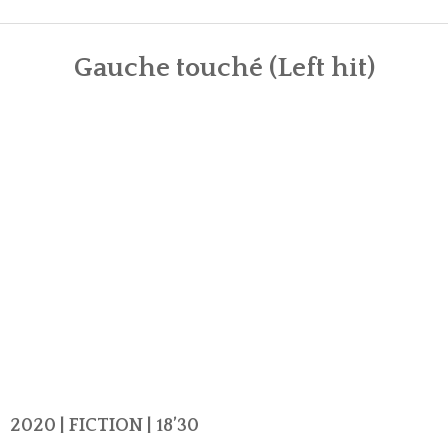
AUTEUR⬩RÉALISATEUR
Gauche touché (Left hit)
MONTEUR BANDES-ANNONCES
CONTACT
2020 | FICTION | 18’30