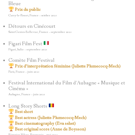
Bleue
Prix du public
Carry-le-Rouet, France – octobre 2021
Détours en Cinécourt
Saint Genies Bellevue, France – septembre 2021
Figari Film Fest
Figari, Italie – septembre 2021
Comète Film Festival
Prix d’interprétation féminine (Juliette Plumecocq-Mech)
Paris, France – juin 2021
Festival International du Film d’Aubagne « Musique et
Cinéma »
Aubagne, France – juin 2021
Long Story Shorts
Best short
Best actress (Juliette Plumecocq-Mech)
Best cinematography (Eva sehet)
Best original score (Anne de Boysson)
Râmnicu Vâlcea, Roumanie – mai 2021